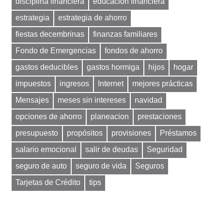
disciplina financiera
educación financiera
estrategia
estrategia de ahorro
fiestas decembrinas
finanzas familiares
Fondo de Emergencias
fondos de ahorro
gastos deducibles
gastos hormiga
hijos
hogar
impuestos
ingresos
Internet
mejores prácticas
Mensajes
meses sin intereses
navidad
opciones de ahorro
planeacion
prestaciones
presupuesto
propósitos
provisiones
Préstamos
salario emocional
salir de deudas
Seguridad
seguro de auto
seguro de vida
Seguros
Tarjetas de Crédito
tips