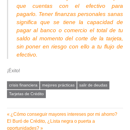
que cuentas con el efectivo para
pagarlo. Tener finanzas personales sanas
significa que se tiene la capacidad de
pagar al banco o comercio el total de tu
saldo al momento del corte de la tarjeta,
sin poner en riesgo con ello a tu flujo de
efectivo.
¡Éxito!
crisis financiera
mejores prácticas
salir de deudas
Tarjetas de Crédito
Entrada
¿Cómo conseguir mayores intereses por mi ahorro?
Navegación
Siguiente
anterior:
El Buró de Crédito, ¿Lista negra o puerta a
de
entrada:
oportunidades?