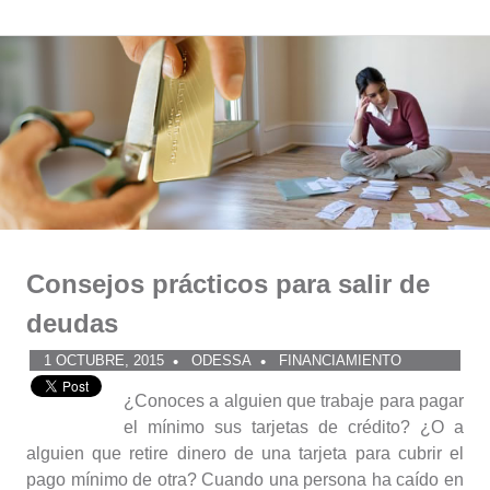
Comunidad
Saltar
al
ODESSA
contenido
Consejos prácticos para salir de
deudas
1 OCTUBRE, 2015
ODESSA
FINANCIAMIENTO
¿Conoces a alguien que trabaje para pagar
el mínimo sus tarjetas de crédito? ¿O a
alguien que retire dinero de una tarjeta para cubrir el
pago mínimo de otra? Cuando una persona ha caído en