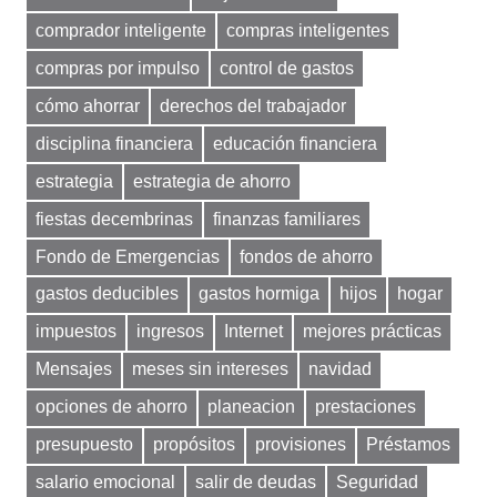
comprador inteligente
compras inteligentes
compras por impulso
control de gastos
cómo ahorrar
derechos del trabajador
disciplina financiera
educación financiera
estrategia
estrategia de ahorro
fiestas decembrinas
finanzas familiares
Fondo de Emergencias
fondos de ahorro
gastos deducibles
gastos hormiga
hijos
hogar
impuestos
ingresos
Internet
mejores prácticas
Mensajes
meses sin intereses
navidad
opciones de ahorro
planeacion
prestaciones
presupuesto
propósitos
provisiones
Préstamos
salario emocional
salir de deudas
Seguridad