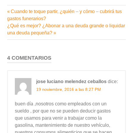
Entrada
Cuando te toque partir, ¿quién – y cómo – cubrirá tus
Navegación
anterior:
gastos funerarios?
de
Siguiente
¿Qué es mejor? ¿Abonar a una deuda grande o liquidar
entrada:
una deuda pequeña?
entradas
4 COMENTARIOS
jose luciano melendez ceballos
dice:
19 noviembre, 2016 a las 8:27 PM
buen día ,nosotros como empleados con un
sueldo , por que no se pueden deducir gastos
que usamos para venir a trabajar como la
gasolina, mantenimiento de nuestro vehículo,
nuestros consumos alimenticios que se hacen