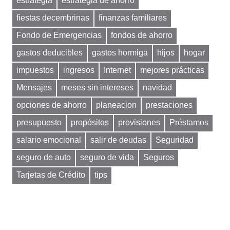
estrategia
estrategia de ahorro
fiestas decembrinas
finanzas familiares
Fondo de Emergencias
fondos de ahorro
gastos deducibles
gastos hormiga
hijos
hogar
impuestos
ingresos
Internet
mejores prácticas
Mensajes
meses sin intereses
navidad
opciones de ahorro
planeacion
prestaciones
presupuesto
propósitos
provisiones
Préstamos
salario emocional
salir de deudas
Seguridad
seguro de auto
seguro de vida
Seguros
Tarjetas de Crédito
tips