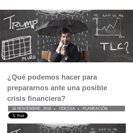
Comunidad
Saltar
al
ODESSA
contenido
¿Qué podemos hacer para
prepararnos ante una posible
crisis financiera?
16 NOVIEMBRE, 2016
ODESSA
PLANEACIÓN