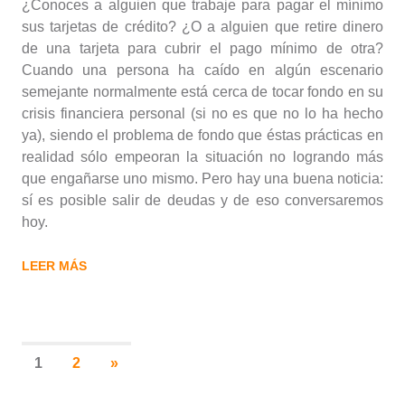
¿Conoces a alguien que trabaje para pagar el mínimo
sus tarjetas de crédito? ¿O a alguien que retire dinero
de una tarjeta para cubrir el pago mínimo de otra?
Cuando una persona ha caído en algún escenario
semejante normalmente está cerca de tocar fondo en su
crisis financiera personal (si no es que no lo ha hecho
ya), siendo el problema de fondo que éstas prácticas en
realidad sólo empeoran la situación no logrando más
que engañarse uno mismo. Pero hay una buena noticia:
sí es posible salir de deudas y de eso conversaremos
hoy.
LEER MÁS
Navegación
SIGUIENTES
1
2
»
ENTRADAS
de