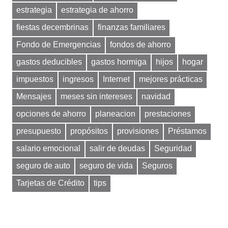
estrategia
estrategia de ahorro
fiestas decembrinas
finanzas familiares
Fondo de Emergencias
fondos de ahorro
gastos deducibles
gastos hormiga
hijos
hogar
impuestos
ingresos
Internet
mejores prácticas
Mensajes
meses sin intereses
navidad
opciones de ahorro
planeacion
prestaciones
presupuesto
propósitos
provisiones
Préstamos
salario emocional
salir de deudas
Seguridad
seguro de auto
seguro de vida
Seguros
Tarjetas de Crédito
tips