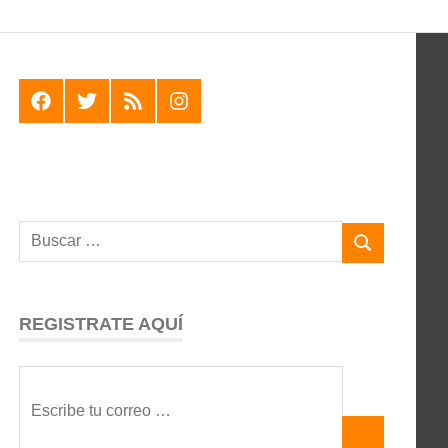
F
T
R
I
REGISTRATE AQUÍ