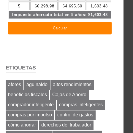
ETIQUETAS
afores
aguinaldo
altos rendimientos
beneficios fiscales
Cajas de Ahorro
comprador inteligente
compras inteligentes
compras por impulso
control de gastos
cómo ahorrar
derechos del trabajador