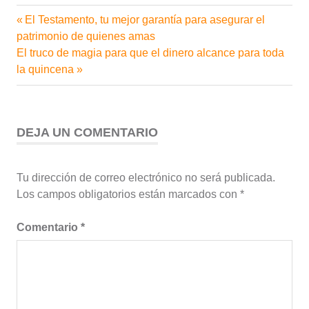
Entrada
El Testamento, tu mejor garantía para asegurar el
Navegación
anterior:
patrimonio de quienes amas
de
Siguiente
El truco de magia para que el dinero alcance para toda
entrada:
la quincena
entradas
DEJA UN COMENTARIO
Tu dirección de correo electrónico no será publicada.
Los campos obligatorios están marcados con
*
Comentario
*