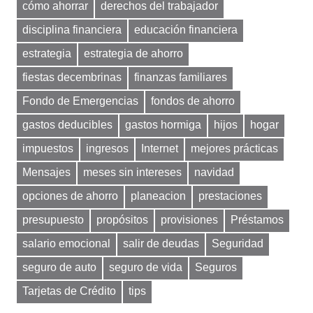
cómo ahorrar
derechos del trabajador
disciplina financiera
educación financiera
estrategia
estrategia de ahorro
fiestas decembrinas
finanzas familiares
Fondo de Emergencias
fondos de ahorro
gastos deducibles
gastos hormiga
hijos
hogar
impuestos
ingresos
Internet
mejores prácticas
Mensajes
meses sin intereses
navidad
opciones de ahorro
planeacion
prestaciones
presupuesto
propósitos
provisiones
Préstamos
salario emocional
salir de deudas
Seguridad
seguro de auto
seguro de vida
Seguros
Tarjetas de Crédito
tips