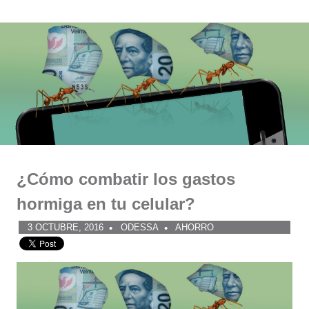
Comunidad
Saltar
al
ODESSA
contenido
¿Cómo combatir los gastos
hormiga en tu celular?
3 OCTUBRE, 2016
ODESSA
AHORRO