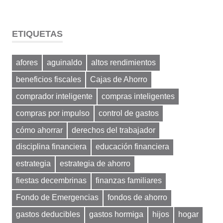
ETIQUETAS
afores
aguinaldo
altos rendimientos
beneficios fiscales
Cajas de Ahorro
comprador inteligente
compras inteligentes
compras por impulso
control de gastos
cómo ahorrar
derechos del trabajador
disciplina financiera
educación financiera
estrategia
estrategia de ahorro
fiestas decembrinas
finanzas familiares
Fondo de Emergencias
fondos de ahorro
gastos deducibles
gastos hormiga
hijos
hogar