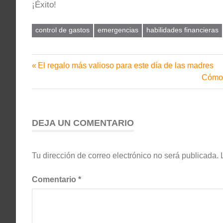
¡Éxito!
control de gastos
emergencias
habilidades financieras
Entrada
El regalo más valioso para este día de las madres
Navegación
anterior:
Sigui
Cómo 
de
entrad
entradas
DEJA UN COMENTARIO
Tu dirección de correo electrónico no será publicada.
Comentario
*