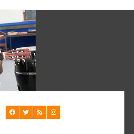
F
T
R
I