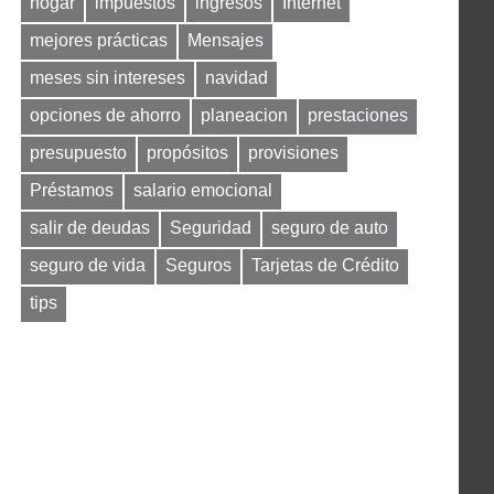
hogar
impuestos
ingresos
Internet
mejores prácticas
Mensajes
meses sin intereses
navidad
opciones de ahorro
planeacion
prestaciones
presupuesto
propósitos
provisiones
Préstamos
salario emocional
salir de deudas
Seguridad
seguro de auto
seguro de vida
Seguros
Tarjetas de Crédito
tips