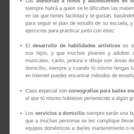
Las
asesorías a niños y adolescentes en s
siempre habrá a quien se le dificulten las matem
en las que tienes facilidad y te gustan, basánd
para seguir el plan de estudio de su escuela, y
ejercicios para practicar junto con ellos;
El
desarrollo de habilidades artísticas
es ot
sus hijos, y que muchos jóvenes y adultos qu
musicales, canto, pintura o dibujo son áreas d
domicilio, siempre y cuando tú mismo tengas la
en Internet puedes encontrar métodos de enseña
Caso especial son
coreografías para bailes es
el que tú mismo hubieses pertenecido a algún g
Los
servicios a domicilio
siempre serán una bue
que a muchas personas se les complique llevar
equipos domésticos a darles mantenimiento o rep