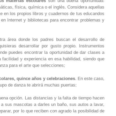
us materias escolares
son una buena oportunidad:
áticas, física, química o el inglés. Considera aquellas
ote en los propios libros y cuadernos de tus educandos
 en Internet y bibliotecas para encontrar problemas y
ra área donde los padres buscan el desarrollo de
isieras desarrollar por gusto propio. Instrumentos
onde puedes encontrar la oportunidad de dar clases a
 facilidad y experiencia en esa habilidad, siendo que
nza para el arte que selecciones;
colares, quince años y celebraciones
. En este caso,
rupo de danza te abrirá muchas puertas;
na opción. Las distancias y la falta de tiempo hacen
 a sus mascotas a darles un baño, sus autos a lavar,
arar, por lo que reciben con agrado la posibilidad de