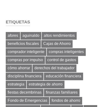
ETIQUETAS
afores
aguinaldo
altos rendimientos
beneficios fiscales
Cajas de Ahorro
comprador inteligente
compras inteligentes
compras por impulso
control de gastos
cómo ahorrar
derechos del trabajador
disciplina financiera
educación financiera
estrategia
estrategia de ahorro
fiestas decembrinas
finanzas familiares
Fondo de Emergencias
fondos de ahorro