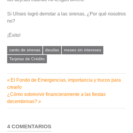
Si Ulises logró derrotar a las sirenas, ¿Por qué nosotros
no?
¡Éxito!
canto de sirenas
deudas
meses sin intereses
Tarjetas de Crédito
Entrada
El Fondo de Emergencias, importancia y trucos para
Navegación
anterior:
crearlo
de
Siguiente
¿Cómo sobrevivir financieramente a las fiestas
entrada:
decembrinas?
entradas
4 COMENTARIOS