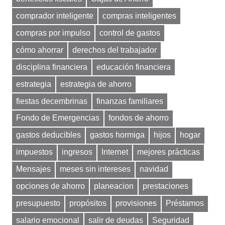
comprador inteligente
compras inteligentes
compras por impulso
control de gastos
cómo ahorrar
derechos del trabajador
disciplina financiera
educación financiera
estrategia
estrategia de ahorro
fiestas decembrinas
finanzas familiares
Fondo de Emergencias
fondos de ahorro
gastos deducibles
gastos hormiga
hijos
hogar
impuestos
ingresos
Internet
mejores prácticas
Mensajes
meses sin intereses
navidad
opciones de ahorro
planeacion
prestaciones
presupuesto
propósitos
provisiones
Préstamos
salario emocional
salir de deudas
Seguridad