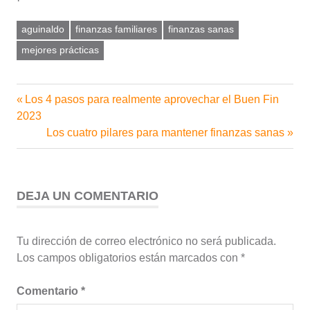
aguinaldo
finanzas familiares
finanzas sanas
mejores prácticas
Entrada
Los 4 pasos para realmente aprovechar el Buen Fin
Navegación
anterior:
2023
de
Siguiente
Los cuatro pilares para mantener finanzas sanas
entrada:
entradas
DEJA UN COMENTARIO
Tu dirección de correo electrónico no será publicada.
Los campos obligatorios están marcados con
*
Comentario
*