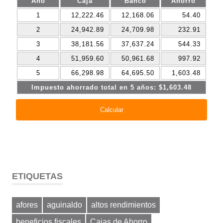
ETIQUETAS
afores
aguinaldo
altos rendimientos
beneficios fiscales
Cajas de Ahorro