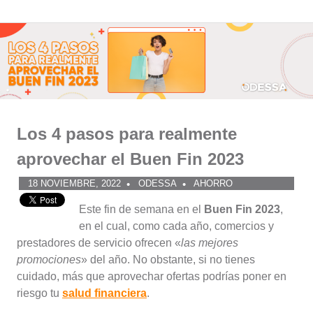
Comunidad
Saltar
al
ODESSA
contenido
Los 4 pasos para realmente
aprovechar el Buen Fin 2023
18 NOVIEMBRE, 2022
ODESSA
AHORRO
Este fin de semana en el
Buen Fin 2023
,
en el cual, como cada año, comercios y
prestadores de servicio ofrecen «
las mejores
promociones
» del año. No obstante, si no tienes
cuidado, más que aprovechar ofertas podrías poner en
riesgo tu
salud financiera
.