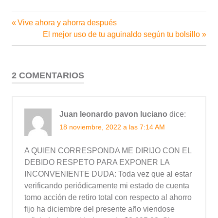
Entrada
Vive ahora y ahorra después
Navegación
anterior:
Siguiente
El mejor uso de tu aguinaldo según tu bolsillo
de
entrada:
entradas
2 COMENTARIOS
Juan leonardo pavon luciano
dice:
18 noviembre, 2022 a las 7:14 AM
A QUIEN CORRESPONDA ME DIRIJO CON EL
DEBIDO RESPETO PARA EXPONER LA
INCONVENIENTE DUDA: Toda vez que al estar
verificando periódicamente mi estado de cuenta
tomo acción de retiro total con respecto al ahorro
fijo ha diciembre del presente año viendose