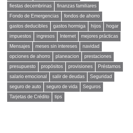
fiestas decembrinas
finanzas familiares
Fondo de Emergencias
fondos de ahorro
gastos deducibles
gastos hormiga
hijos
hogar
impuestos
ingresos
Internet
mejores prácticas
Mensajes
meses sin intereses
navidad
opciones de ahorro
planeacion
prestaciones
presupuesto
propósitos
provisiones
Préstamos
salario emocional
salir de deudas
Seguridad
seguro de auto
seguro de vida
Seguros
Tarjetas de Crédito
tips