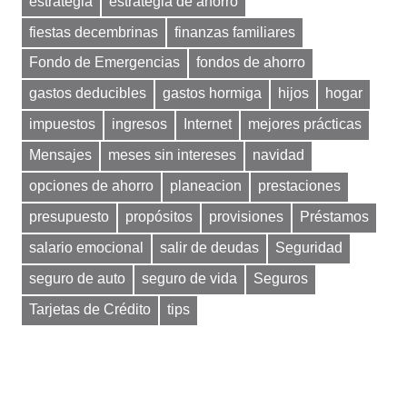
estrategia
estrategia de ahorro
fiestas decembrinas
finanzas familiares
Fondo de Emergencias
fondos de ahorro
gastos deducibles
gastos hormiga
hijos
hogar
impuestos
ingresos
Internet
mejores prácticas
Mensajes
meses sin intereses
navidad
opciones de ahorro
planeacion
prestaciones
presupuesto
propósitos
provisiones
Préstamos
salario emocional
salir de deudas
Seguridad
seguro de auto
seguro de vida
Seguros
Tarjetas de Crédito
tips