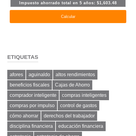
ETIQUETAS
afores
aguinaldo
altos rendimientos
beneficios fiscales
Cajas de Ahorro
comprador inteligente
compras inteligentes
compras por impulso
control de gastos
cómo ahorrar
derechos del trabajador
disciplina financiera
educación financiera