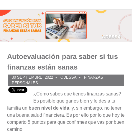
Comunidad
Saltar
al
ODESSA
contenido
Autoevaluación para saber si tus
finanzas están sanas
30 SEPTIEMBRE, 2022
ODESSA
FINANZAS
PERSONALES
¿Cómo sabes que tienes finanzas sanas?
Es posible que ganes bien y le des a tu
familia un
buen nivel de vida
, y, sin embargo, no tener
una buena salud financiera. Es por ello por lo que hoy te
comparto 5 puntos para que confirmes que vas por buen
camino.