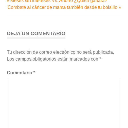
Entrada
Meses sin Intereses Vs. Ahorro ¿Quién ganará?
Navegación
Siguiente
anterior:
Combate al cáncer de mama también desde tu bolsillo
de
entrada:
entradas
DEJA UN COMENTARIO
Tu dirección de correo electrónico no será publicada.
Los campos obligatorios están marcados con
*
Comentario
*