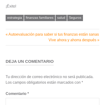
¡Éxito!
estrategia
finanzas familiares
salud
Seguros
Entrada
Autoevaluación para saber si tus finanzas están sanas
Navegación
anterior:
Siguiente
Vive ahora y ahorra después
de
entrada:
entradas
DEJA UN COMENTARIO
Tu dirección de correo electrónico no será publicada.
Los campos obligatorios están marcados con
*
Comentario
*