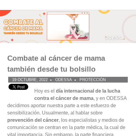
Comunidad
Saltar
al
ODESSA
contenido
Combate al cáncer de mama
también desde tu bolsillo
19 OCTUBRE, 2022
ODESSA
PROTECCIÓN
Hoy es el
día internacional de la lucha
contra el cáncer de mama
, y en ODESSA
decidimos aportar nuestra parte a este esfuerzo de
sensibilización. Usualmente, al hablar sobre
prevención del cáncer
, los especialistas y medios de
comunicación se centran en la parte médica, la cual de
vital importancia. Sin embargo, la parte financiera