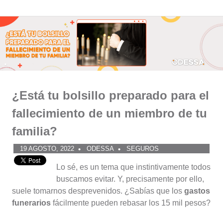
Comunidad
Saltar
al
ODESSA
contenido
¿Está tu bolsillo preparado para el
fallecimiento de un miembro de tu
familia?
19 AGOSTO, 2022
ODESSA
SEGUROS
Lo sé, es un tema que instintivamente todos
buscamos evitar. Y, precisamente por ello,
suele tomarnos desprevenidos. ¿Sabías que los
gastos
funerarios
fácilmente pueden rebasar los 15 mil pesos?