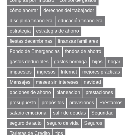
compras por impulso
control de gastos
cómo ahorrar
derechos del trabajador
disciplina financiera
educación financiera
estrategia
estrategia de ahorro
fiestas decembrinas
finanzas familiares
Fondo de Emergencias
fondos de ahorro
gastos deducibles
gastos hormiga
hijos
hogar
impuestos
ingresos
Internet
mejores prácticas
Mensajes
meses sin intereses
navidad
opciones de ahorro
planeacion
prestaciones
presupuesto
propósitos
provisiones
Préstamos
salario emocional
salir de deudas
Seguridad
seguro de auto
seguro de vida
Seguros
Tarjetas de Crédito
tips