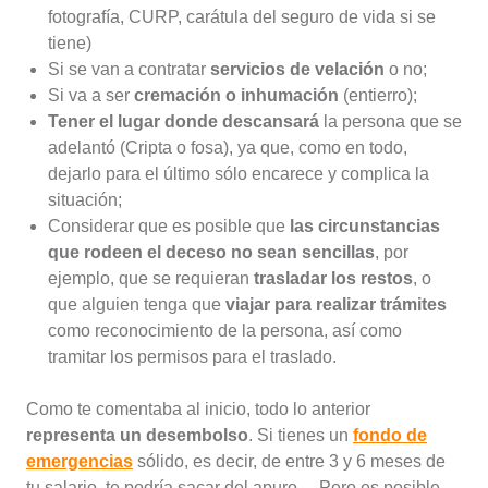
fotografía, CURP, carátula del seguro de vida si se
tiene)
Si se van a contratar
servicios de velación
o no;
Si va a ser
cremación o inhumación
(entierro);
Tener el lugar donde descansará
la persona que se
adelantó (Cripta o fosa), ya que, como en todo,
dejarlo para el último sólo encarece y complica la
situación;
Considerar que es posible que
las circunstancias
que rodeen el deceso no sean sencillas
, por
ejemplo, que se requieran
trasladar los restos
, o
que alguien tenga que
viajar para realizar trámites
como reconocimiento de la persona, así como
tramitar los permisos para el traslado.
Como te comentaba al inicio, todo lo anterior
representa un desembolso
. Si tienes un
fondo de
emergencias
sólido, es decir, de entre 3 y 6 meses de
tu salario, te podría sacar del apuro… Pero es posible