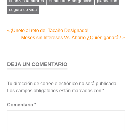
finanzas familiares
Fondo de Emergencias
planeacion
seguro de vida
Entrada
¡Únete al reto del Tacaño Designado!
Navegación
anterior:
Siguiente
Meses sin Intereses Vs. Ahorro ¿Quién ganará?
de
entrada:
entradas
DEJA UN COMENTARIO
Tu dirección de correo electrónico no será publicada.
Los campos obligatorios están marcados con
*
Comentario
*