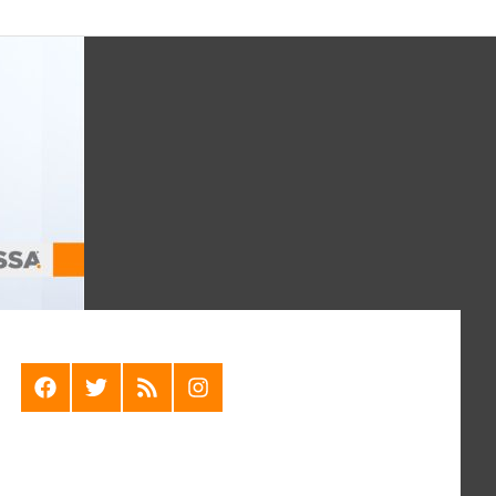
F
T
R
I