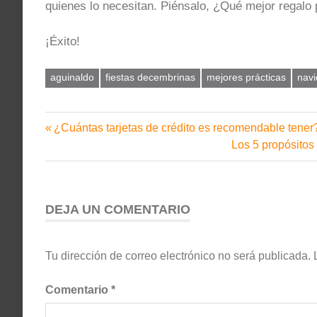
quienes lo necesitan. Piénsalo, ¿Qué mejor regalo 
¡Éxito!
aguinaldo
fiestas decembrinas
mejores prácticas
nav
Entrada
¿Cuántas tarjetas de crédito es recomendable tener
Navegación
anterior:
Siguiente
Los 5 propósitos
de
entrada:
entradas
DEJA UN COMENTARIO
Tu dirección de correo electrónico no será publicada.
Comentario
*