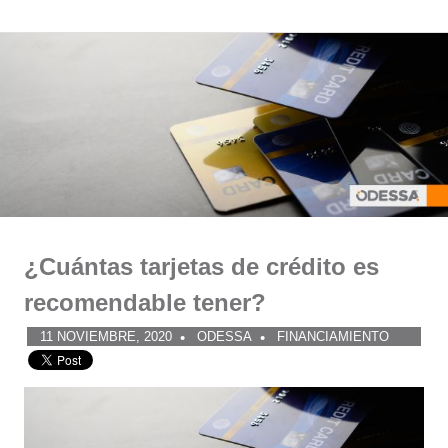
Comunidad
Saltar
al
ODESSA
contenido
¿Cuántas tarjetas de crédito es
recomendable tener?
11 NOVIEMBRE, 2020
ODESSA
FINANCIAMIENTO