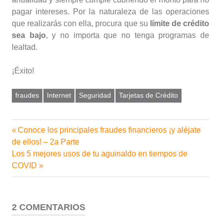
pagar intereses. Por la naturaleza de las operaciones
que realizarás con ella, procura que su
límite de crédito
sea bajo
, y no importa que no tenga programas de
lealtad.
¡Éxito!
fraudes
Internet
Seguridad
Tarjetas de Crédito
Entrada
Conoce los principales fraudes financieros ¡y aléjate
Navegación
anterior:
de ellos! – 2a Parte
de
Siguiente
Los 5 mejores usos de tu aguinaldo en tiempos de
entrada:
COVID
entradas
2 COMENTARIOS