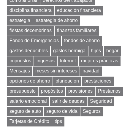
cómo ahorrar
derechos del trabajador
disciplina financiera
educación financiera
estrategia
estrategia de ahorro
fiestas decembrinas
finanzas familiares
Fondo de Emergencias
fondos de ahorro
gastos deducibles
gastos hormiga
hijos
hogar
impuestos
ingresos
Internet
mejores prácticas
Mensajes
meses sin intereses
navidad
opciones de ahorro
planeacion
prestaciones
presupuesto
propósitos
provisiones
Préstamos
salario emocional
salir de deudas
Seguridad
seguro de auto
seguro de vida
Seguros
Tarjetas de Crédito
tips