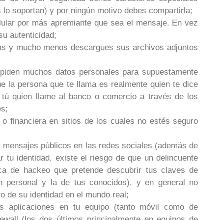
lo soportan) y por ningún motivo debes compartirla;
celular por más apremiante que sea el mensaje. En vez
su autenticidad;
cas y mucho menos descargues sus archivos adjuntos
Te piden muchos datos personales para supuestamente
e la persona que te llama es realmente quien te dice
ú quien llame al banco o comercio a través de los
es;
o financiera en sitios de los cuales no estés seguro
y mensajes públicos en las redes sociales (además de
ar tu identidad, existe el riesgo de que un delincuente
ica de hackeo que pretende descubrir tus claves de
ón personal y la de tus conocidos), y en general no
 de su identidad en el mundo real;
as aplicaciones en tu equipo (tanto móvil como de
ewall (los dos últimos principalmente en equipos de