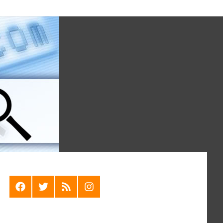
F
T
R
I