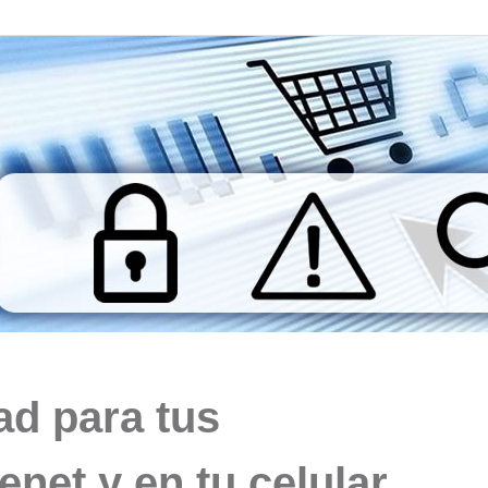
ad para tus
enet y en tu celular