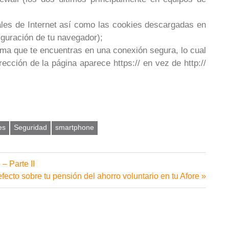
ales de Internet así como las cookies descargadas en
iguración de tu navegador);
irma que te encuentras en una conexión segura, lo cual
ección de la página aparece https:// en vez de http://
es
Seguridad
smartphone
– Parte II
uiente
efecto sobre tu pensión del ahorro voluntario en tu Afore
rada: