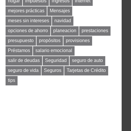
hogar
impuestos
ingresos
Internet
mejores prácticas
Mensajes
meses sin intereses
navidad
opciones de ahorro
planeacion
prestaciones
presupuesto
propósitos
provisiones
Préstamos
salario emocional
salir de deudas
Seguridad
seguro de auto
seguro de vida
Seguros
Tarjetas de Crédito
tips