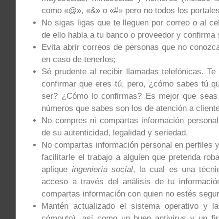
como «@», «&» o «#» pero no todos los portales 
No sigas ligas que te lleguen por correo o al 
de ello habla a tu banco o proveedor y confirma 
Evita abrir correos de personas que no conoz
en caso de tenerlos;
Sé prudente al recibir llamadas telefónicas. 
confirmar que eres tú, pero, ¿cómo sabes tú qu
ser? ¿Cómo lo confirmas? Es mejor que seas t
números que sabes son los de atención a client
No compres ni compartas información personal 
de su autenticidad, legalidad y seriedad,
No compartas información personal en perfiles 
facilitarle el trabajo a alguien que pretenda rob
aplique
ingeniería social
, la cual es una técn
acceso a través del análisis de tu informaci
compartas información con quien no estés seguro
Mantén actualizado el sistema operativo y l
cómputo), así como un buen antivirus y un fir