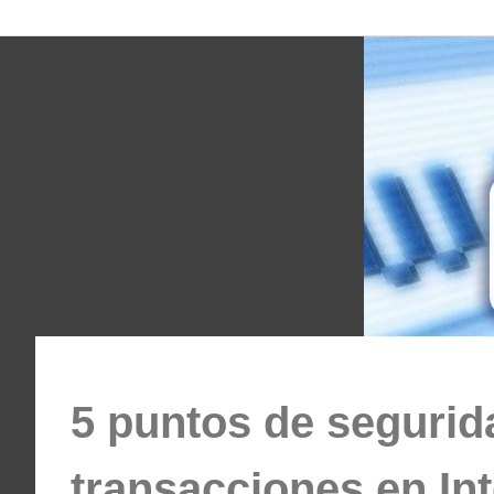
Comunidad
Saltar
al
contenido
ODESSA
5 puntos de segurid
transacciones en Int