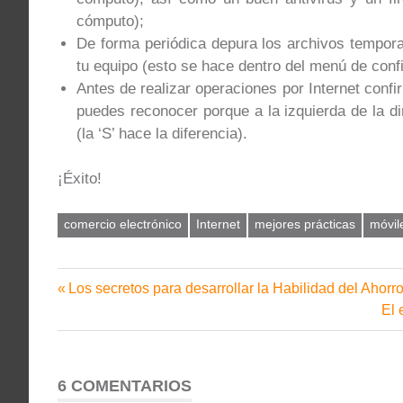
cómputo);
De forma periódica depura los archivos tempor
tu equipo (esto se hace dentro del menú de conf
Antes de realizar operaciones por Internet conf
puedes reconocer porque a la izquierda de la dir
(la ‘S’ hace la diferencia).
¡Éxito!
comercio electrónico
Internet
mejores prácticas
móvil
Entrada
Los secretos para desarrollar la Habilidad del Ahorro 
Navegación
anterior:
Sig
El 
de
ent
entradas
6 COMENTARIOS