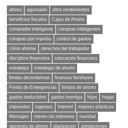
afores
aguinaldo
altos rendimientos
beneficios fiscales
Cajas de Ahorro
comprador inteligente
compras inteligentes
compras por impulso
control de gastos
cómo ahorrar
derechos del trabajador
disciplina financiera
educación financiera
estrategia
estrategia de ahorro
fiestas decembrinas
finanzas familiares
Fondo de Emergencias
fondos de ahorro
gastos deducibles
gastos hormiga
hijos
hogar
impuestos
ingresos
Internet
mejores prácticas
Mensajes
meses sin intereses
navidad
opciones de ahorro
planeacion
prestaciones