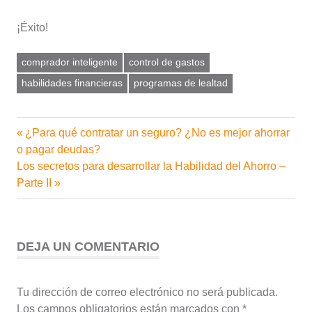
¡Éxito!
comprador inteligente
control de gastos
habilidades financieras
programas de lealtad
Entrada
¿Para qué contratar un seguro? ¿No es mejor ahorrar
Navegación
anterior:
o pagar deudas?
de
Siguiente
Los secretos para desarrollar la Habilidad del Ahorro –
entrada:
Parte II
entradas
DEJA UN COMENTARIO
Tu dirección de correo electrónico no será publicada.
Los campos obligatorios están marcados con
*