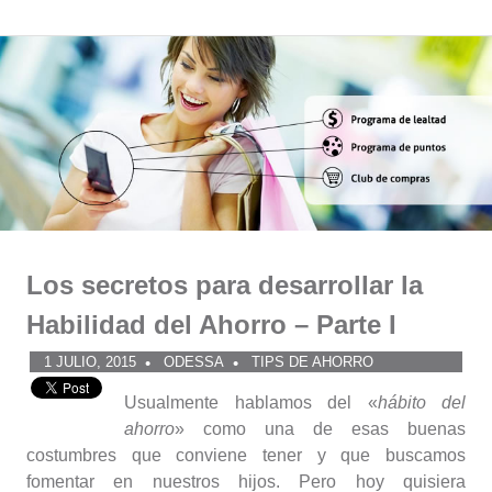
Comunidad
Saltar
al
ODESSA
contenido
Los secretos para desarrollar la
Habilidad del Ahorro – Parte I
1 JULIO, 2015
ODESSA
TIPS DE AHORRO
Usualmente hablamos del «
hábito del
ahorro
» como una de esas buenas
costumbres que conviene tener y que buscamos
fomentar en nuestros hijos. Pero hoy quisiera