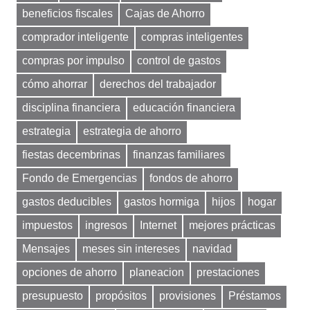
beneficios fiscales
Cajas de Ahorro
comprador inteligente
compras inteligentes
compras por impulso
control de gastos
cómo ahorrar
derechos del trabajador
disciplina financiera
educación financiera
estrategia
estrategia de ahorro
fiestas decembrinas
finanzas familiares
Fondo de Emergencias
fondos de ahorro
gastos deducibles
gastos hormiga
hijos
hogar
impuestos
ingresos
Internet
mejores prácticas
Mensajes
meses sin intereses
navidad
opciones de ahorro
planeacion
prestaciones
presupuesto
propósitos
provisiones
Préstamos