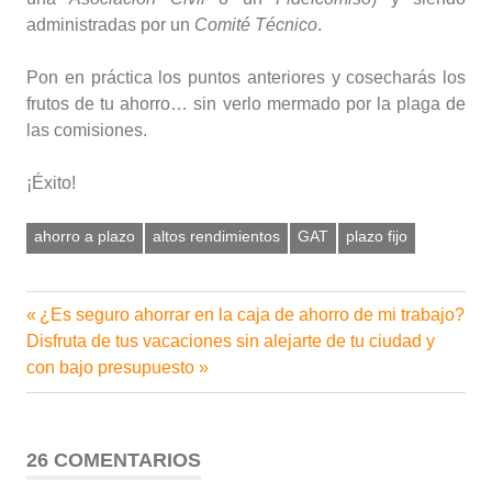
administradas por un
Comité Técnico
.
Pon en práctica los puntos anteriores y cosecharás los
frutos de tu ahorro… sin verlo mermado por la plaga de
las comisiones.
¡Éxito!
ahorro a plazo
altos rendimientos
GAT
plazo fijo
Entrada
¿Es seguro ahorrar en la caja de ahorro de mi trabajo?
Navegación
Siguiente
anterior:
Disfruta de tus vacaciones sin alejarte de tu ciudad y
de
entrada:
con bajo presupuesto
entradas
26 COMENTARIOS