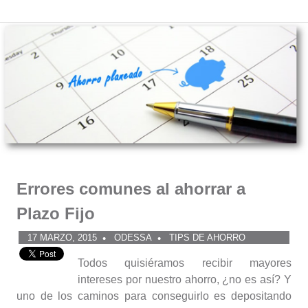
Comunidad
Saltar
al
ODESSA
contenido
Errores comunes al ahorrar a
Plazo Fijo
17 MARZO, 2015
ODESSA
TIPS DE AHORRO
Todos quisiéramos recibir mayores
intereses por nuestro ahorro, ¿no es así? Y
uno de los caminos para conseguirlo es depositando