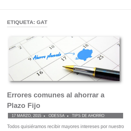
Comunidad
Saltar
al
ETIQUETA:
GAT
ODESSA
contenido
Errores comunes al ahorrar a
Plazo Fijo
17 MARZO, 2015
ODESSA
TIPS DE AHORRO
Todos quisiéramos recibir mayores intereses por nuestro