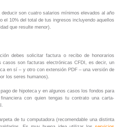
 deducir son cuatro salarios mínimos elevados al año
o el 10% del total de tus ingresos incluyendo aquellos
idad que resulte menor).
ón debes solicitar factura o recibo de honorarios
s casos son facturas electrónicas CFDI, es decir, un
ica en sí – y otro con extensión PDF – una versión de
 por los seres humanos).
r pago de hipoteca y en algunos casos los fondos para
d financiera con quien tengas tu contrato una carta-
l.
arpeta de tu computadora (recomendable una distinta
paldarlos. Es muy buena idea utilizar los
servicios