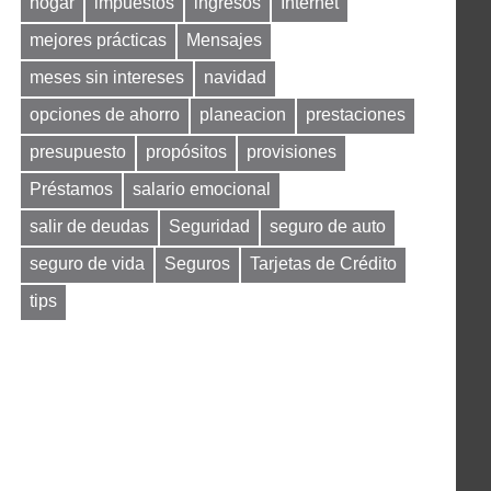
hogar
impuestos
ingresos
Internet
mejores prácticas
Mensajes
meses sin intereses
navidad
opciones de ahorro
planeacion
prestaciones
presupuesto
propósitos
provisiones
Préstamos
salario emocional
salir de deudas
Seguridad
seguro de auto
seguro de vida
Seguros
Tarjetas de Crédito
tips