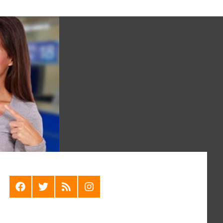
F
T
R
I