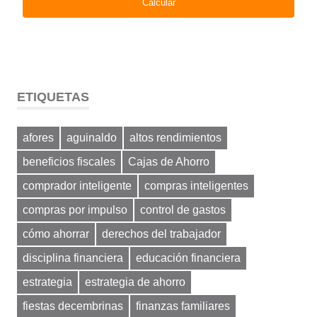
ETIQUETAS
afores
aguinaldo
altos rendimientos
beneficios fiscales
Cajas de Ahorro
comprador inteligente
compras inteligentes
compras por impulso
control de gastos
cómo ahorrar
derechos del trabajador
disciplina financiera
educación financiera
estrategia
estrategia de ahorro
fiestas decembrinas
finanzas familiares