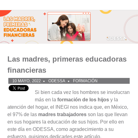
Comunidad
Saltar
al
ODESSA
contenido
Las madres, primeras educadoras
financieras
10 MAYO, 2022
ODESSA
FORMACIÓN
Si bien cada vez los hombres se involucran
más en la
formación de los hijos
y la
atención del hogar, el INEGI nos indica que, en México,
el 97% de las
madres trabajadores
son las que llevan
en sus hogares la educación de sus hijos. Por ello en
este día en ODESSA, como agradecimiento a su
esfuerzo, quisimos dedicarles este artículo.