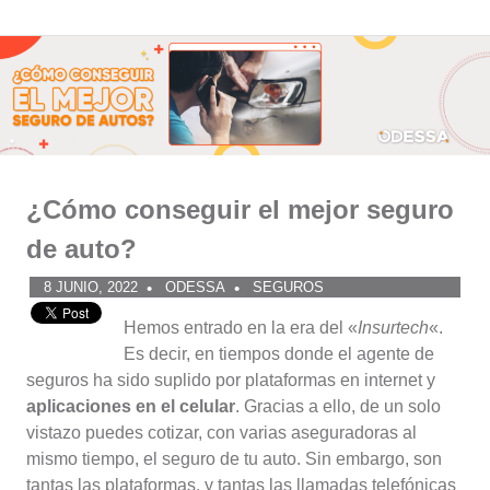
Comunidad
Saltar
al
ODESSA
contenido
¿Cómo conseguir el mejor seguro
de auto?
8 JUNIO, 2022
ODESSA
SEGUROS
Hemos entrado en la era del «
Insurtech
«.
Es decir, en tiempos donde el agente de
seguros ha sido suplido por plataformas en internet y
aplicaciones en el celular
. Gracias a ello, de un solo
vistazo puedes cotizar, con varias aseguradoras al
mismo tiempo, el seguro de tu auto. Sin embargo, son
tantas las plataformas, y tantas las llamadas telefónicas