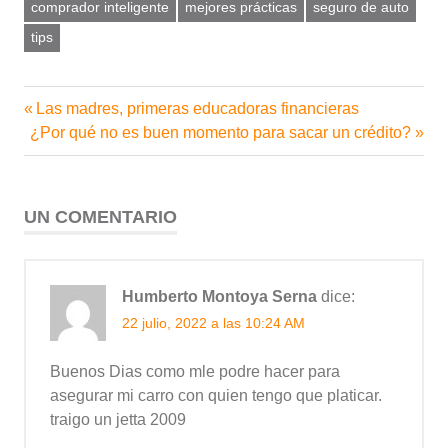
comprador inteligente
mejores prácticas
seguro de auto
tips
Entrada
Las madres, primeras educadoras financieras
Navegación
Siguiente
anterior:
¿Por qué no es buen momento para sacar un crédito?
de
entrada:
entradas
UN COMENTARIO
Humberto Montoya Serna
dice:
22 julio, 2022 a las 10:24 AM
Buenos Dias como mle podre hacer para
asegurar mi carro con quien tengo que platicar.
traigo un jetta 2009