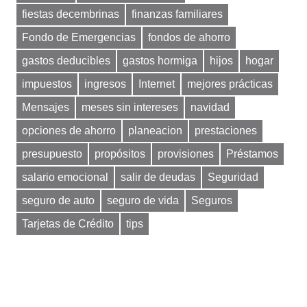
fiestas decembrinas
finanzas familiares
Fondo de Emergencias
fondos de ahorro
gastos deducibles
gastos hormiga
hijos
hogar
impuestos
ingresos
Internet
mejores prácticas
Mensajes
meses sin intereses
navidad
opciones de ahorro
planeacion
prestaciones
presupuesto
propósitos
provisiones
Préstamos
salario emocional
salir de deudas
Seguridad
seguro de auto
seguro de vida
Seguros
Tarjetas de Crédito
tips