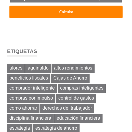
ETIQUETAS
afores
aguinaldo
altos rendimientos
beneficios fiscales
Cajas de Ahorro
comprador inteligente
compras inteligentes
compras por impulso
control de gastos
cómo ahorrar
derechos del trabajador
disciplina financiera
educación financiera
estrategia
estrategia de ahorro