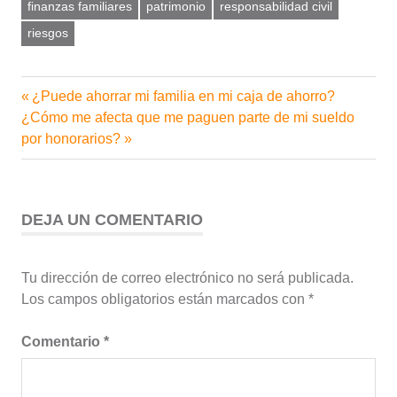
finanzas familiares
patrimonio
responsabilidad civil
riesgos
Entrada
¿Puede ahorrar mi familia en mi caja de ahorro?
Navegación
Siguiente
anterior:
¿Cómo me afecta que me paguen parte de mi sueldo
de
entrada:
por honorarios?
entradas
DEJA UN COMENTARIO
Tu dirección de correo electrónico no será publicada.
Los campos obligatorios están marcados con
*
Comentario
*