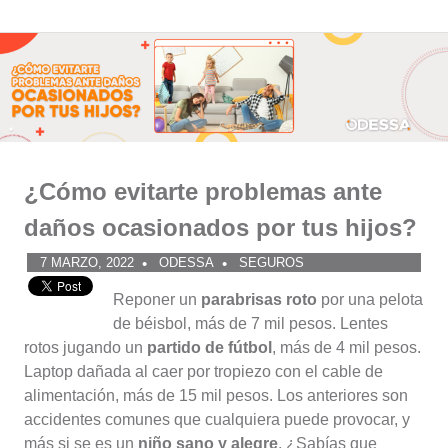
Comunidad
Saltar
al
ODESSA
contenido
¿Cómo evitarte problemas ante
daños ocasionados por tus hijos?
7 MARZO, 2022
ODESSA
SEGUROS
Reponer un
parabrisas roto
por una pelota
de béisbol, más de 7 mil pesos. Lentes
rotos jugando un
partido de fútbol
, más de 4 mil pesos.
Laptop dañada al caer por tropiezo con el cable de
alimentación, más de 15 mil pesos. Los anteriores son
accidentes comunes que cualquiera puede provocar, y
más si se es un
niño sano y alegre
. ¿Sabías que