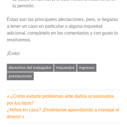
tu pensión.
Éstas son las principales afectaciones, pero, si llegaras
a tener un caso en particular o alguna inquietud
adicional, compártelo en los comentarios y con gusto lo
resolvemos.
¡Éxito!
derechos del trabajador
impuestos
ingresos
prestaciones
Entrada
¿Cómo evitarte problemas ante daños ocasionados
Navegación
anterior:
por tus hijos?
de
Siguiente
¿Niños en casa? ¡Diviértanse aprendiendo a manejar el
entrada:
dinero!
entradas