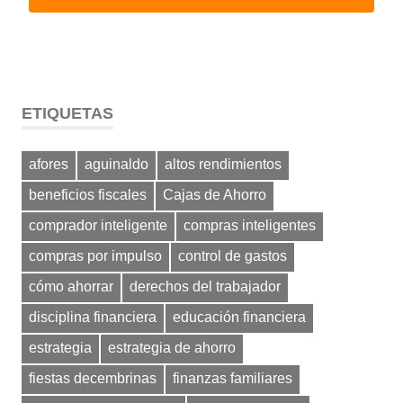
ETIQUETAS
afores
aguinaldo
altos rendimientos
beneficios fiscales
Cajas de Ahorro
comprador inteligente
compras inteligentes
compras por impulso
control de gastos
cómo ahorrar
derechos del trabajador
disciplina financiera
educación financiera
estrategia
estrategia de ahorro
fiestas decembrinas
finanzas familiares