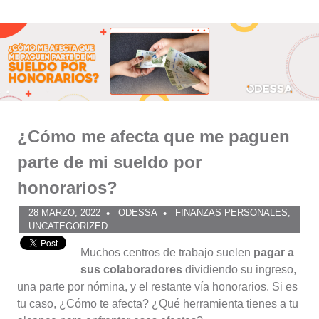
Comunidad
Saltar
al
ODESSA
contenido
¿Cómo me afecta que me paguen
parte de mi sueldo por
honorarios?
28 MARZO, 2022
ODESSA
FINANZAS PERSONALES
,
UNCATEGORIZED
Muchos centros de trabajo suelen
pagar a
sus colaboradores
dividiendo su ingreso,
una parte por nómina, y el restante vía honorarios. Si es
tu caso, ¿Cómo te afecta? ¿Qué herramienta tienes a tu