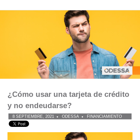
Comunidad
Saltar
al
ODESSA
contenido
¿Cómo usar una tarjeta de crédito
y no endeudarse?
8 SEPTIEMBRE, 2021
ODESSA
FINANCIAMIENTO