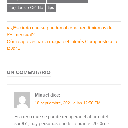
Tarjetas de Crédito
tips
Entrada
¿Es cierto que se pueden obtener rendimientos del
Navegación
anterior:
8% mensual?
de
Siguiente
Cómo aprovechar la magia del Interés Compuesto a tu
entrada:
favor
entradas
UN COMENTARIO
Miguel
dice:
18 septiembre, 2021 a las 12:56 PM
Es cierto que se puede recuperar el ahorro del
sar 97 , hay personas que te cobran el 20 % de