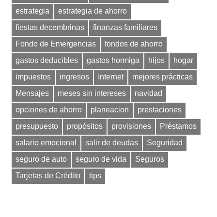
estrategia
estrategia de ahorro
fiestas decembrinas
finanzas familiares
Fondo de Emergencias
fondos de ahorro
gastos deducibles
gastos hormiga
hijos
hogar
impuestos
ingresos
Internet
mejores prácticas
Mensajes
meses sin intereses
navidad
opciones de ahorro
planeacion
prestaciones
presupuesto
propósitos
provisiones
Préstamos
salario emocional
salir de deudas
Seguridad
seguro de auto
seguro de vida
Seguros
Tarjetas de Crédito
tips