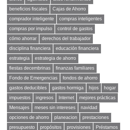
beneficios fiscales
Cajas de Ahorro
comprador inteligente
compras inteligentes
compras por impulso
control de gastos
cómo ahorrar
derechos del trabajador
disciplina financiera
educación financiera
estrategia
estrategia de ahorro
fiestas decembrinas
finanzas familiares
Fondo de Emergencias
fondos de ahorro
gastos deducibles
gastos hormiga
hijos
hogar
impuestos
ingresos
Internet
mejores prácticas
Mensajes
meses sin intereses
navidad
opciones de ahorro
planeacion
prestaciones
presupuesto
propósitos
provisiones
Préstamos