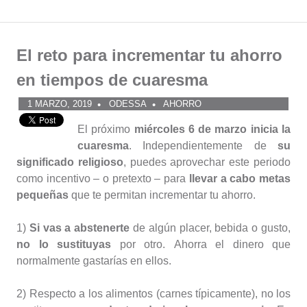
Comunidad
Saltar
al
El reto para incrementar tu ahorro
ODESSA
contenido
en tiempos de cuaresma
1 MARZO, 2019
ODESSA
AHORRO
El próximo
miércoles 6 de marzo inicia la
cuaresma
. Independientemente de
su
significado religioso
, puedes aprovechar este periodo
como incentivo – o pretexto – para
llevar a cabo metas
pequeñas
que te permitan incrementar tu ahorro.
1)
Si vas a abstenerte
de algún placer, bebida o gusto,
no lo sustituyas
por otro. Ahorra el dinero que
normalmente gastarías en ellos.
2) Respecto a los alimentos (carnes típicamente), no los