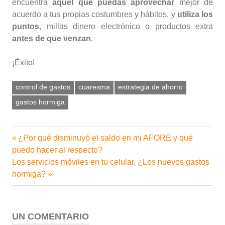
encuentra
aquel que puedas aprovechar
mejor de
acuerdo a tus propias costumbres y hábitos, y
utiliza los
puntos
, millas dinero electrónico o productos extra
antes de que venzan
.
¡Éxito!
control de gastos
cuaresma
estrategia de ahorro
gastos hormiga
Entrada
¿Por qué disminuyó el saldo en mi AFORE y qué
Navegación
anterior:
puedo hacer al respecto?
de
Siguiente
Los servicios móviles en tu celular, ¿Los nuevos gastos
entrada:
hormiga?
entradas
UN COMENTARIO