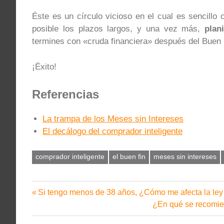
Éste es un círculo vicioso en el cual es sencillo
posible los plazos largos, y una vez más,
plan
termines con «cruda financiera» después del Buen 
¡Éxito!
Referencias
La trampa de los Meses sin Intereses
El decálogo del comprador inteligente
comprador inteligente
el buen fin
meses sin intereses
Entrada
Si tengo menos de 38 años, ¿Cómo me afecta la le
Navegación
anterior:
Siguiente
¿En qué se recomien
de
entrada: