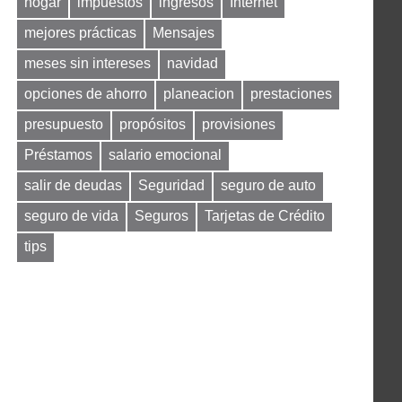
hogar
impuestos
ingresos
Internet
mejores prácticas
Mensajes
meses sin intereses
navidad
opciones de ahorro
planeacion
prestaciones
presupuesto
propósitos
provisiones
Préstamos
salario emocional
salir de deudas
Seguridad
seguro de auto
seguro de vida
Seguros
Tarjetas de Crédito
tips