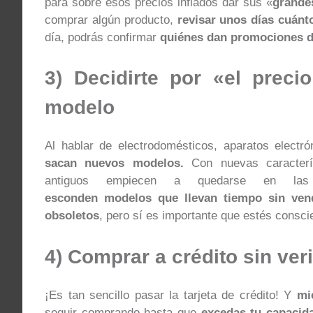
para sobre esos precios inflados dar sus «
grande
comprar algún producto,
revisar unos días cuánt
día, podrás confirmar
quiénes dan promociones d
3) Decidirte por «el preci
modelo
Al hablar de electrodomésticos, aparatos elect
sacan nuevos modelos.
Con nuevas caracterí
antiguos empiecen a quedarse en las 
esconden modelos que llevan tiempo sin ven
obsoletos
, pero sí es importante que estés consc
4) Comprar a crédito sin ver
¡Es tan sencillo pasar la tarjeta de crédito! Y
mi
seguir comprando hasta que
excedas tu capacid