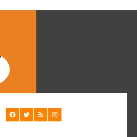
F
T
R
I