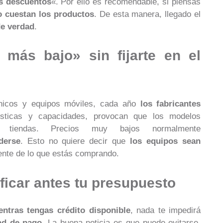
s descuentos
«. Por ello es recomendable, si piensas
o cuestan los productos
. De esta manera, llegado el
e verdad
.
o más bajo» sin fijarte en el
rónicos y equipos móviles, cada año
los fabricantes
sticas y capacidades, provocan que los modelos
tiendas. Precios muy bajos normalmente
derse
. Esto no quiere decir que
los equipos sean
iente de lo que estás comprando.
ificar antes tu presupuesto
entras tengas crédito disponible
, nada te impedirá
ad de pago
. La buena noticia es que puede evitarse,