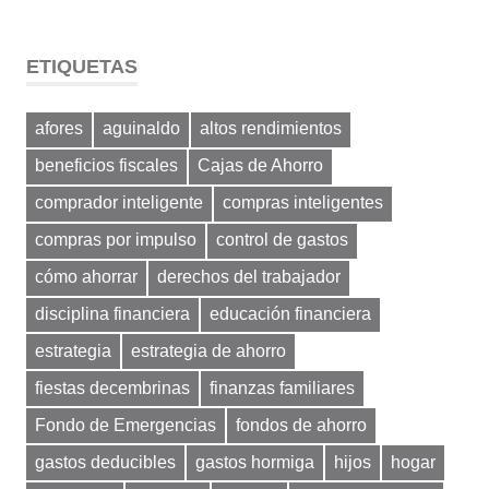
ETIQUETAS
afores
aguinaldo
altos rendimientos
beneficios fiscales
Cajas de Ahorro
comprador inteligente
compras inteligentes
compras por impulso
control de gastos
cómo ahorrar
derechos del trabajador
disciplina financiera
educación financiera
estrategia
estrategia de ahorro
fiestas decembrinas
finanzas familiares
Fondo de Emergencias
fondos de ahorro
gastos deducibles
gastos hormiga
hijos
hogar