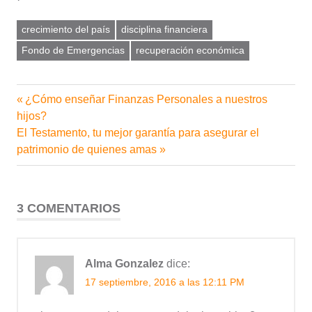
crecimiento del país
disciplina financiera
Fondo de Emergencias
recuperación económica
Entrada
¿Cómo enseñar Finanzas Personales a nuestros
Navegación
anterior:
hijos?
de
Siguiente
El Testamento, tu mejor garantía para asegurar el
entrada:
patrimonio de quienes amas
entradas
3 COMENTARIOS
Alma Gonzalez
dice:
17 septiembre, 2016 a las 12:11 PM