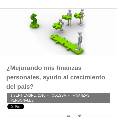
Comunidad
Saltar
al
ODESSA
contenido
¿Mejorando mis finanzas
personales, ayudo al crecimiento
del país?
1 SEPTIEMBRE, 2016
ODESSA
FINANZAS
PERSONALES