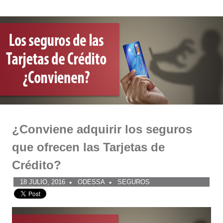
Comunidad
Saltar
al
ODESSA
contenido
¿Conviene adquirir los seguros
que ofrecen las Tarjetas de
Crédito?
18 JULIO, 2016
ODESSA
SEGUROS