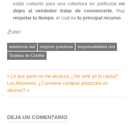
estás cubierto para una cobertura en particular
no
dejes al vendedor tratar de convencerte
. Haz
respetar tu tiempo
, el cual es
tu principal recurso
.
¡Éxito!
asistencia vial
mejores prácticas
responsabilidad civil
Tarjetas de Crédito
Entrada
Lo que gano no me alcanza, ¿No seré yo la causa?
Navegación
Siguiente
anterior:
Los Aboneros, ¿Conviene comprar productos en
de
entrada:
abonos?
entradas
DEJA UN COMENTARIO