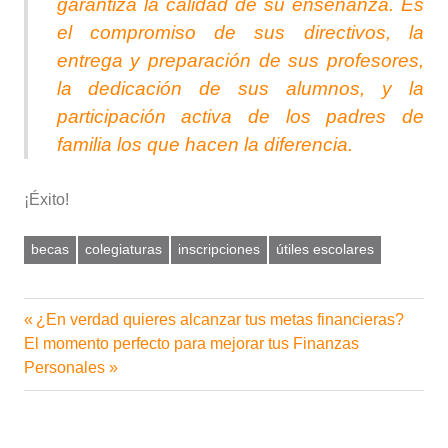
garantiza la calidad de su enseñanza. Es
el compromiso de sus directivos, la
entrega y preparación de sus profesores,
la dedicación de sus alumnos, y la
participación activa de los padres de
familia los que hacen la diferencia.
¡Éxito!
becas
colegiaturas
inscripciones
útiles escolares
Entrada
¿En verdad quieres alcanzar tus metas financieras?
Navegación
Siguiente
anterior:
El momento perfecto para mejorar tus Finanzas
de
entrada:
Personales
entradas