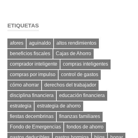
ETIQUETAS
afores
aguinaldo
altos rendimientos
beneficios fiscales
Cajas de Ahorro
comprador inteligente
compras inteligentes
compras por impulso
control de gastos
cómo ahorrar
derechos del trabajador
disciplina financiera
educación financiera
estrategia
estrategia de ahorro
fiestas decembrinas
finanzas familiares
Fondo de Emergencias
fondos de ahorro
gastos deducibles
gastos hormiga
hijos
hogar