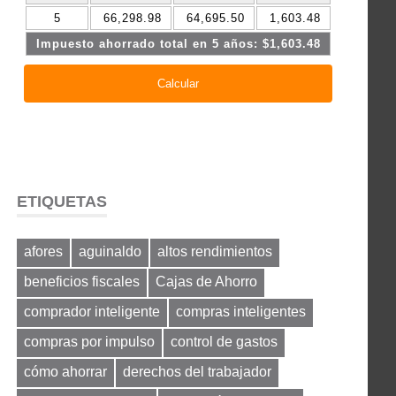
ETIQUETAS
afores
aguinaldo
altos rendimientos
beneficios fiscales
Cajas de Ahorro
comprador inteligente
compras inteligentes
compras por impulso
control de gastos
cómo ahorrar
derechos del trabajador