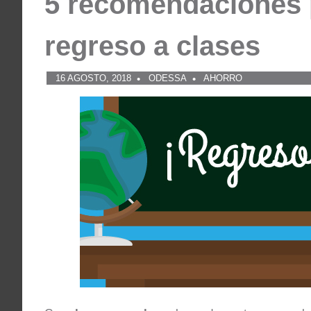
5 recomendaciones p
regreso a clases
16 AGOSTO, 2018
ODESSA
AHORRO