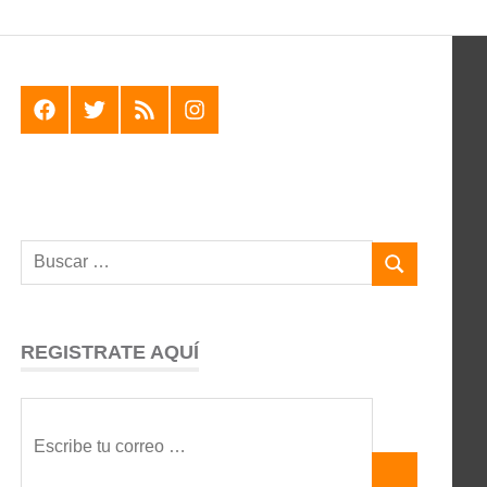
F
T
R
I
REGISTRATE AQUÍ