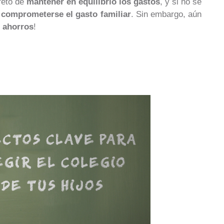
reto de
mantener en equilibrio los gastos
, y si no se
a
comprometerse el gasto familiar
. Sin embargo, aún
 ahorros
!