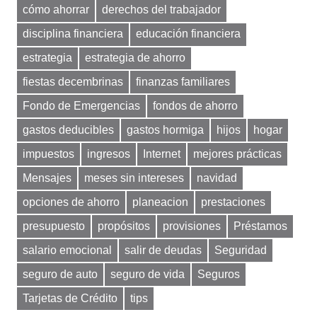
cómo ahorrar
derechos del trabajador
disciplina financiera
educación financiera
estrategia
estrategia de ahorro
fiestas decembrinas
finanzas familiares
Fondo de Emergencias
fondos de ahorro
gastos deducibles
gastos hormiga
hijos
hogar
impuestos
ingresos
Internet
mejores prácticas
Mensajes
meses sin intereses
navidad
opciones de ahorro
planeacion
prestaciones
presupuesto
propósitos
provisiones
Préstamos
salario emocional
salir de deudas
Seguridad
seguro de auto
seguro de vida
Seguros
Tarjetas de Crédito
tips