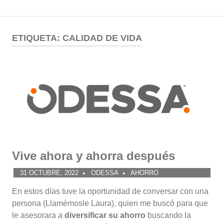
Comunidad
Saltar
al
ETIQUETA:
CALIDAD DE VIDA
ODESSA
contenido
Vive ahora y ahorra después
31 OCTUBRE, 2022
ODESSA
AHORRO
En estos días tuve la oportunidad de conversar con una
persona (Llamémosle Laura), quien me buscó para que
le asesorara a
diversificar su ahorro
buscando la