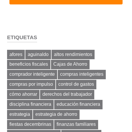
ETIQUETAS
afores
aguinaldo
altos rendimientos
beneficios fiscales
Cajas de Ahorro
comprador inteligente
compras inteligentes
compras por impulso
control de gastos
cómo ahorrar
derechos del trabajador
disciplina financiera
educación financiera
estrategia
estrategia de ahorro
fiestas decembrinas
finanzas familiares