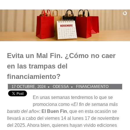
Comunidad
Saltar
al
ODESSA
contenido
Evita un Mal Fin. ¿Cómo no caer
en las trampas del
financiamiento?
17 OCTUBRE, 2024
ODESSA
FINANCIAMIENTO
En unas semanas tendremos lo que se
promociona como «
El fin de semana más
barato del año
«:
El Buen Fin
, que en esta ocasión se
llevará a cabo del viernes 14 al lunes 17 de noviembre
del 2025. Ahora bien, quienes hayan vivido ediciones