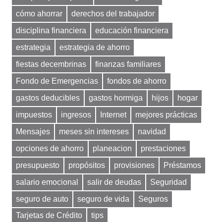
cómo ahorrar
derechos del trabajador
disciplina financiera
educación financiera
estrategia
estrategia de ahorro
fiestas decembrinas
finanzas familiares
Fondo de Emergencias
fondos de ahorro
gastos deducibles
gastos hormiga
hijos
hogar
impuestos
ingresos
Internet
mejores prácticas
Mensajes
meses sin intereses
navidad
opciones de ahorro
planeacion
prestaciones
presupuesto
propósitos
provisiones
Préstamos
salario emocional
salir de deudas
Seguridad
seguro de auto
seguro de vida
Seguros
Tarjetas de Crédito
tips