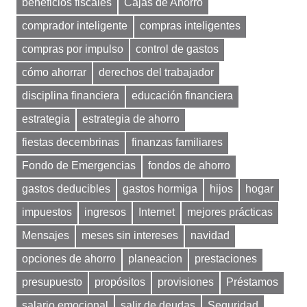
beneficios fiscales
Cajas de Ahorro
comprador inteligente
compras inteligentes
compras por impulso
control de gastos
cómo ahorrar
derechos del trabajador
disciplina financiera
educación financiera
estrategia
estrategia de ahorro
fiestas decembrinas
finanzas familiares
Fondo de Emergencias
fondos de ahorro
gastos deducibles
gastos hormiga
hijos
hogar
impuestos
ingresos
Internet
mejores prácticas
Mensajes
meses sin intereses
navidad
opciones de ahorro
planeacion
prestaciones
presupuesto
propósitos
provisiones
Préstamos
salario emocional
salir de deudas
Seguridad