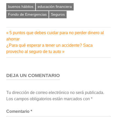
buenos hábitos
educación financiera
Fondo de Emergencias
Seguros
Entrada
5 puntos que debes cuidar para no perder dinero al
Navegación
anterior:
ahorrar
de
Siguiente
¿Para qué esperar a tener un accidente? Saca
entrada:
provecho al seguro de tu auto
entradas
DEJA UN COMENTARIO
Tu dirección de correo electrónico no será publicada.
Los campos obligatorios están marcados con
*
Comentario
*