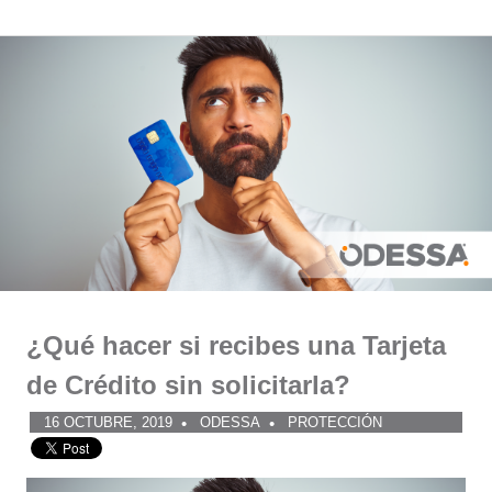
Comunidad
Saltar
al
ODESSA
contenido
¿Qué hacer si recibes una Tarjeta
de Crédito sin solicitarla?
16 OCTUBRE, 2019
ODESSA
PROTECCIÓN