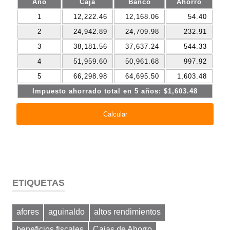
ETIQUETAS
afores
aguinaldo
altos rendimientos
beneficios fiscales
Cajas de Ahorro