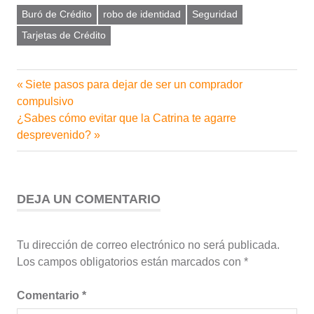
Buró de Crédito
robo de identidad
Seguridad
Tarjetas de Crédito
Entrada
Siete pasos para dejar de ser un comprador
Navegación
anterior:
compulsivo
de
Siguiente
¿Sabes cómo evitar que la Catrina te agarre
entrada:
desprevenido?
entradas
DEJA UN COMENTARIO
Tu dirección de correo electrónico no será publicada.
Los campos obligatorios están marcados con
*
Comentario
*