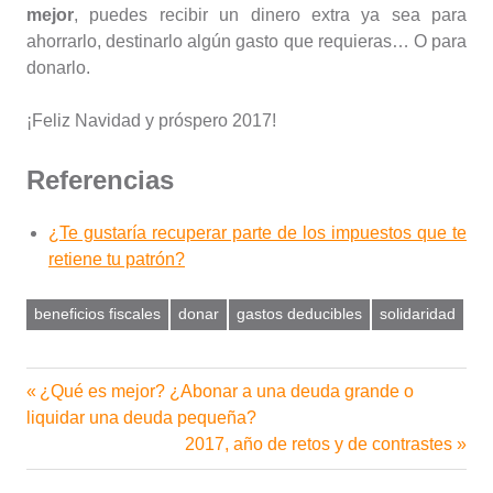
mejor
, puedes recibir un dinero extra ya sea para
ahorrarlo, destinarlo algún gasto que requieras… O para
donarlo.
¡Feliz Navidad y próspero 2017!
Referencias
¿Te gustaría recuperar parte de los impuestos que te
retiene tu patrón?
beneficios fiscales
donar
gastos deducibles
solidaridad
Entrada
¿Qué es mejor? ¿Abonar a una deuda grande o
Navegación
anterior:
liquidar una deuda pequeña?
de
Siguiente
2017, año de retos y de contrastes
entrada:
entradas