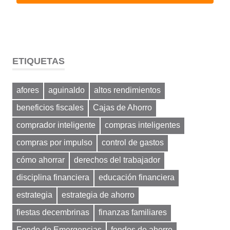
ETIQUETAS
afores
aguinaldo
altos rendimientos
beneficios fiscales
Cajas de Ahorro
comprador inteligente
compras inteligentes
compras por impulso
control de gastos
cómo ahorrar
derechos del trabajador
disciplina financiera
educación financiera
estrategia
estrategia de ahorro
fiestas decembrinas
finanzas familiares
Fondo de Emergencias
fondos de ahorro