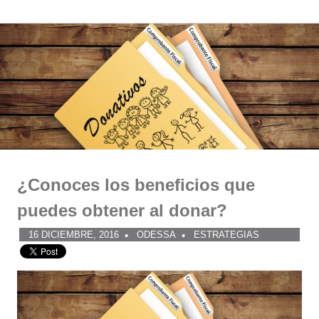
Comunidad
Saltar
al
ODESSA
contenido
¿Conoces los beneficios que
puedes obtener al donar?
16 DICIEMBRE, 2016
ODESSA
ESTRATEGIAS