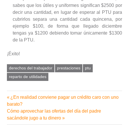
sabes que los útiles y uniformes significan $2500 por
decir una cantidad, en lugar de esperar al PTU para
cubrirlos separa una cantidad cada quincena, por
ejemplo $100, de forma que llegado diciembre
tengas ya $1200 debiendo tomar únicamente $1300
de la PTU.
¡Éxito!
derechos del trabajador
prestaciones
ptu
reparto de utilidades
Entrada
¿En realidad conviene pagar un crédito caro con uno
Navegación
anterior:
barato?
de
Siguiente
Cómo aprovechar las ofertas del día del padre
entrada:
sacándole jugo a tu dinero
entradas