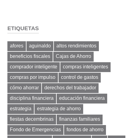
ETIQUETAS
afores
aguinaldo
altos rendimientos
beneficios fiscales
Cajas de Ahorro
comprador inteligente
compras inteligentes
compras por impulso
control de gastos
cómo ahorrar
derechos del trabajador
disciplina financiera
educación financiera
estrategia
estrategia de ahorro
fiestas decembrinas
finanzas familiares
Fondo de Emergencias
fondos de ahorro