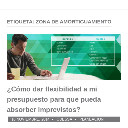
Comunidad
Saltar
al
ETIQUETA:
ZONA DE AMORTIGUAMIENTO
ODESSA
contenido
¿Cómo dar flexibilidad a mi
presupuesto para que pueda
absorber imprevistos?
18 NOVIEMBRE, 2014
ODESSA
PLANEACIÓN