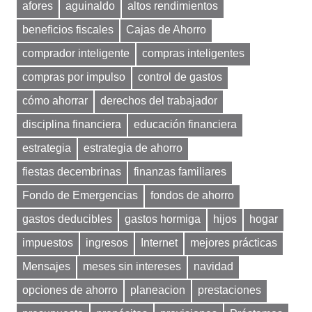
afores
aguinaldo
altos rendimientos
beneficios fiscales
Cajas de Ahorro
comprador inteligente
compras inteligentes
compras por impulso
control de gastos
cómo ahorrar
derechos del trabajador
disciplina financiera
educación financiera
estrategia
estrategia de ahorro
fiestas decembrinas
finanzas familiares
Fondo de Emergencias
fondos de ahorro
gastos deducibles
gastos hormiga
hijos
hogar
impuestos
ingresos
Internet
mejores prácticas
Mensajes
meses sin intereses
navidad
opciones de ahorro
planeacion
prestaciones