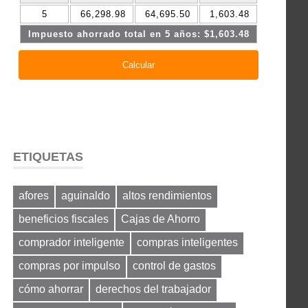
ETIQUETAS
afores
aguinaldo
altos rendimientos
beneficios fiscales
Cajas de Ahorro
comprador inteligente
compras inteligentes
compras por impulso
control de gastos
cómo ahorrar
derechos del trabajador