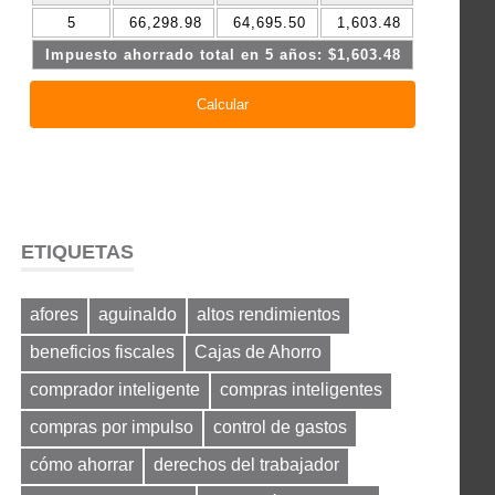
ETIQUETAS
afores
aguinaldo
altos rendimientos
beneficios fiscales
Cajas de Ahorro
comprador inteligente
compras inteligentes
compras por impulso
control de gastos
cómo ahorrar
derechos del trabajador