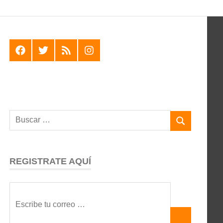
F
T
R
I
REGISTRATE AQUÍ