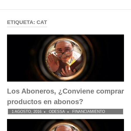
Comunidad
Saltar
al
ETIQUETA:
CAT
ODESSA
contenido
Los Aboneros, ¿Conviene comprar
productos en abonos?
1 AGOSTO, 2016
ODESSA
FINANCIAMIENTO