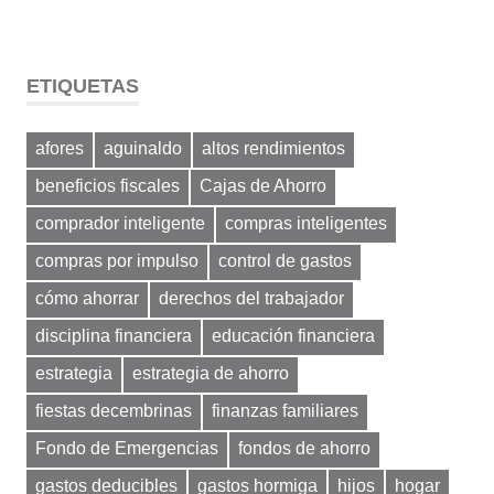
ETIQUETAS
afores
aguinaldo
altos rendimientos
beneficios fiscales
Cajas de Ahorro
comprador inteligente
compras inteligentes
compras por impulso
control de gastos
cómo ahorrar
derechos del trabajador
disciplina financiera
educación financiera
estrategia
estrategia de ahorro
fiestas decembrinas
finanzas familiares
Fondo de Emergencias
fondos de ahorro
gastos deducibles
gastos hormiga
hijos
hogar