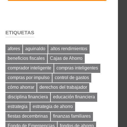
ETIQUETAS
afores
aguinaldo
altos rendimientos
beneficios fiscales
Cajas de Ahorro
comprador inteligente
compras inteligentes
compras por impulso
control de gastos
cómo ahorrar
derechos del trabajador
disciplina financiera
educación financiera
estrategia
estrategia de ahorro
fiestas decembrinas
finanzas familiares
Fondo de Emergencias
fondos de ahorro