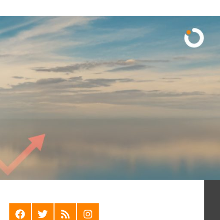
F
T
R
I