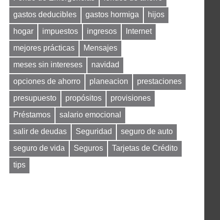
gastos deducibles
gastos hormiga
hijos
hogar
impuestos
ingresos
Internet
mejores prácticas
Mensajes
meses sin intereses
navidad
opciones de ahorro
planeacion
prestaciones
presupuesto
propósitos
provisiones
Préstamos
salario emocional
salir de deudas
Seguridad
seguro de auto
seguro de vida
Seguros
Tarjetas de Crédito
tips