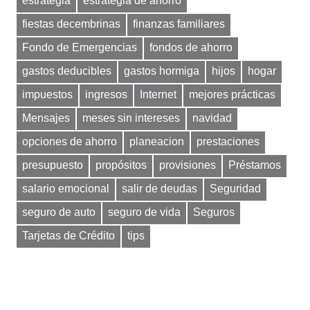
estrategia
estrategia de ahorro
fiestas decembrinas
finanzas familiares
Fondo de Emergencias
fondos de ahorro
gastos deducibles
gastos hormiga
hijos
hogar
impuestos
ingresos
Internet
mejores prácticas
Mensajes
meses sin intereses
navidad
opciones de ahorro
planeacion
prestaciones
presupuesto
propósitos
provisiones
Préstamos
salario emocional
salir de deudas
Seguridad
seguro de auto
seguro de vida
Seguros
Tarjetas de Crédito
tips