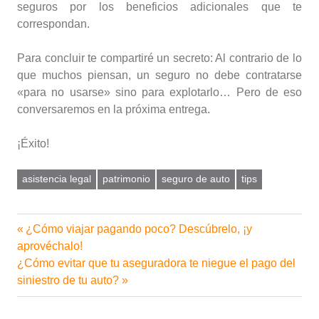
seguros por los beneficios adicionales que te
correspondan.
Para concluir te compartiré un secreto: Al contrario de lo
que muchos piensan, un seguro no debe contratarse
«para no usarse» sino para explotarlo… Pero de eso
conversaremos en la próxima entrega.
¡Éxito!
asistencia legal
patrimonio
seguro de auto
tips
Entrada
¿Cómo viajar pagando poco? Descúbrelo, ¡y
Navegación
anterior:
aprovéchalo!
de
Siguiente
¿Cómo evitar que tu aseguradora te niegue el pago del
entrada:
siniestro de tu auto?
entradas