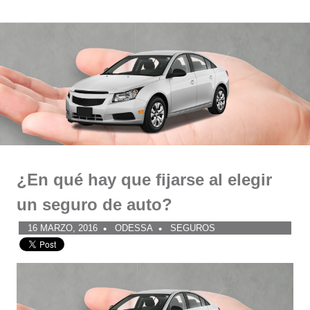
Comunidad
Saltar
al
ODESSA
contenido
¿En qué hay que fijarse al elegir
un seguro de auto?
16 MARZO, 2016
ODESSA
SEGUROS