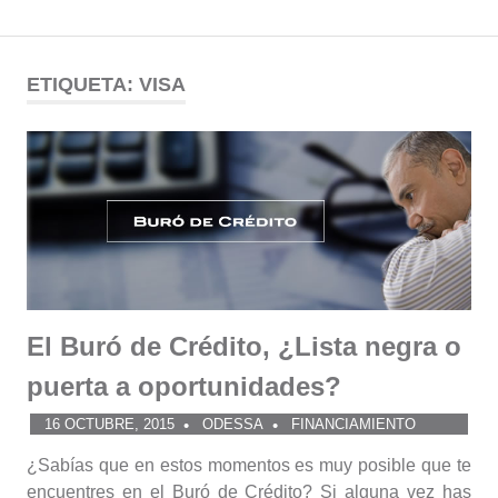
Comunidad
Saltar
al
ETIQUETA:
VISA
ODESSA
contenido
El Buró de Crédito, ¿Lista negra o
puerta a oportunidades?
16 OCTUBRE, 2015
ODESSA
FINANCIAMIENTO
¿Sabías que en estos momentos es muy posible que te
encuentres en el Buró de Crédito? Si alguna vez has