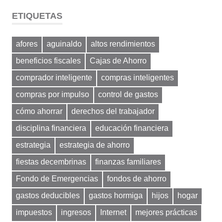
ETIQUETAS
afores
aguinaldo
altos rendimientos
beneficios fiscales
Cajas de Ahorro
comprador inteligente
compras inteligentes
compras por impulso
control de gastos
cómo ahorrar
derechos del trabajador
disciplina financiera
educación financiera
estrategia
estrategia de ahorro
fiestas decembrinas
finanzas familiares
Fondo de Emergencias
fondos de ahorro
gastos deducibles
gastos hormiga
hijos
hogar
impuestos
ingresos
Internet
mejores prácticas