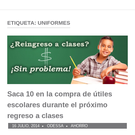
Comunidad
Saltar
al
ETIQUETA:
UNIFORMES
ODESSA
contenido
Saca 10 en la compra de útiles
escolares durante el próximo
regreso a clases
16 JULIO, 2014
ODESSA
AHORRO