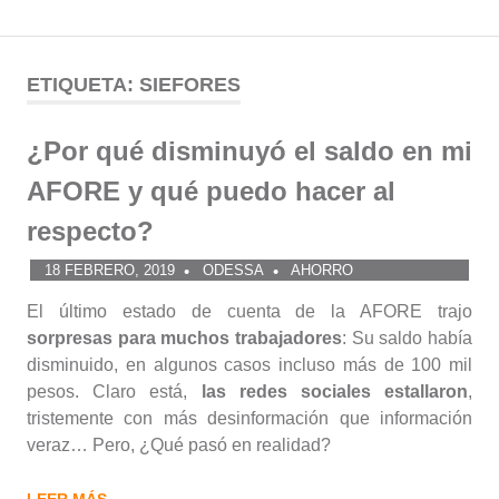
Comunidad
Saltar
al
ETIQUETA:
SIEFORES
ODESSA
contenido
¿Por qué disminuyó el saldo en mi
AFORE y qué puedo hacer al
respecto?
18 FEBRERO, 2019
ODESSA
AHORRO
El último estado de cuenta de la AFORE trajo
sorpresas para muchos trabajadores
: Su saldo había
disminuido, en algunos casos incluso más de 100 mil
pesos. Claro está,
las redes sociales estallaron
,
tristemente con más desinformación que información
veraz… Pero, ¿Qué pasó en realidad?
LEER MÁS