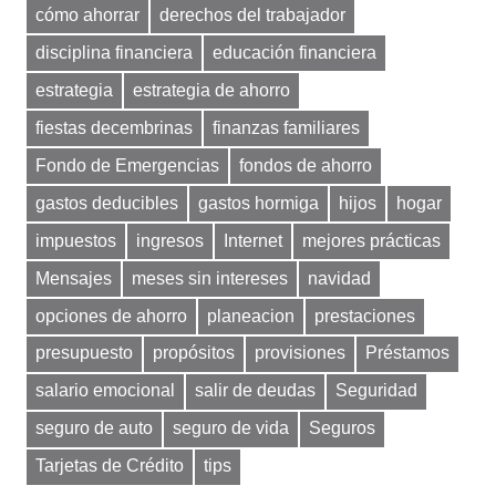
cómo ahorrar
derechos del trabajador
disciplina financiera
educación financiera
estrategia
estrategia de ahorro
fiestas decembrinas
finanzas familiares
Fondo de Emergencias
fondos de ahorro
gastos deducibles
gastos hormiga
hijos
hogar
impuestos
ingresos
Internet
mejores prácticas
Mensajes
meses sin intereses
navidad
opciones de ahorro
planeacion
prestaciones
presupuesto
propósitos
provisiones
Préstamos
salario emocional
salir de deudas
Seguridad
seguro de auto
seguro de vida
Seguros
Tarjetas de Crédito
tips