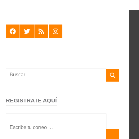
F
T
R
I
REGISTRATE AQUÍ