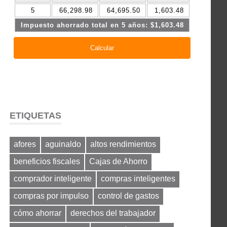
ETIQUETAS
afores
aguinaldo
altos rendimientos
beneficios fiscales
Cajas de Ahorro
comprador inteligente
compras inteligentes
compras por impulso
control de gastos
cómo ahorrar
derechos del trabajador